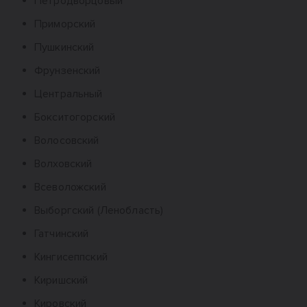
Петродворцовый
Приморский
Пушкинский
Фрунзенский
Центральный
Бокситогорский
Волосовский
Волховский
Всеволожский
Выборгский (Ленобласть)
Гатчинский
Кингисеппский
Киришский
Кировский