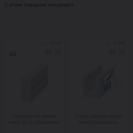
С этим товаром покупают
#
1001
#
1385
Назад
Вперед
Газобетон СК прямой
U блок ЕвроАэроБетон
D400 (B2,5) 625x250x100
D600 500х250х200