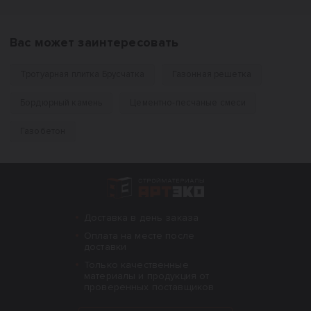
Вас может заинтересовать
Тротуарная плитка Брусчатка
Газонная решетка
Бордюрный камень
Цементно-песчаные смеси
Газобетон
Интернет-магазин строительных материал
Доставка в день заказа
Оплата на месте после
доставки
Только качественные
материалы и продукция от
проверенных поставщиков