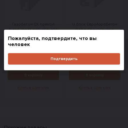
Газобетон СК прямой
U блок ЕвроАэроБетон
D400 (B2,5) 625x250x100
D600 500х250х200
Пожалуйста, подтвердите, что вы
человек
5 800
597
₽/м³
₽/шт.
Подтвердить
В корзину
В корзину
Купить в один клик
Купить в один клик
Похожие товары