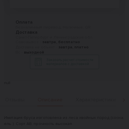
Оплата
Безналичный перевод, Наличные, QR
Доставка
Санкт-Петербург и Ленинградская обл.
Самовывоз -
завтра, бесплатно
Доставка на объект -
завтра, платно
Вс -
выходной
Заказать расчет стоимости
материалов с доставкой
null
Описание
Отзывы
Характеристики
Вперед
Описание
Имитация бруса изготовлена из леса хвойных пород (сосна,
ель ). Сорт АВ, прочность высокая.