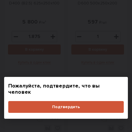
D400 (B2,5) 625x250x100
D600 500х250х200
5 800
597
₽/м³
₽/шт.
В корзину
В корзину
Купить в один клик
Купить в один клик
Пожалуйста, подтвердите, что вы
человек
Похожие товары
Подтвердить
#
78054
#
78051