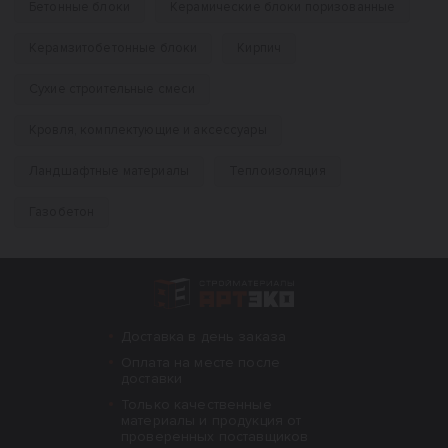
Бетонные блоки
Керамические блоки поризованные
Керамзитобетонные блоки
Кирпич
Сухие строительные смеси
Кровля, комплектующие и аксессуары
Ландшафтные материалы
Теплоизоляция
Газобетон
Интернет-магазин строительных материал
Доставка в день заказа
Оплата на месте после
доставки
Только качественные
материалы и продукция от
проверенных поставщиков