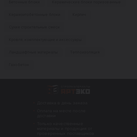
Бетонные блоки
Керамические блоки поризованные
Керамзитобетонные блоки
Кирпич
Сухие строительные смеси
Кровля, комплектующие и аксессуары
Ландшафтные материалы
Теплоизоляция
Газобетон
Интернет-магазин строительных материал
Доставка в день заказа
Оплата на месте после
доставки
Только качественные
материалы и продукция от
проверенных поставщиков