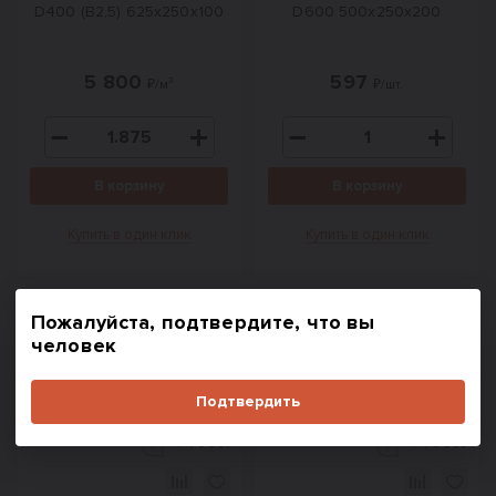
D400 (B2,5) 625x250x100
D600 500х250х200
5 800
597
₽/м³
₽/шт.
В корзину
В корзину
Купить в один клик
Купить в один клик
Пожалуйста, подтвердите, что вы
человек
Похожие товары
Подтвердить
#
78051
#
78053