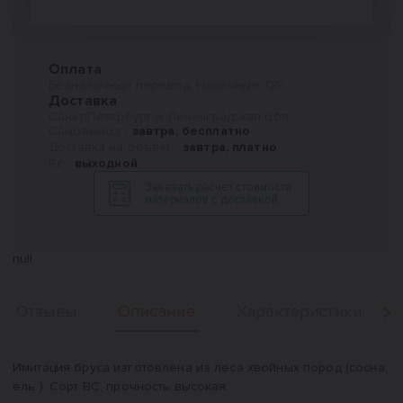
Оплата
Безналичный перевод, Наличные, QR
Доставка
Санкт-Петербург и Ленинградская обл.
Самовывоз -
завтра, бесплатно
Доставка на объект -
завтра, платно
Вс -
выходной
Заказать расчет стоимости
материалов с доставкой
null
Описание
Отзывы
Характеристики
Вперед
Описание
Имитация бруса изготовлена из леса хвойных пород (сосна,
ель ). Сорт ВС, прочность высокая.