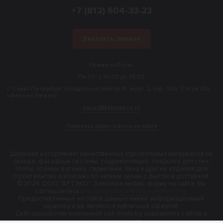
+7 (812) 604-33-23
Заказать звонок
Режим работы:
Пн-Пт: с 10:00 до 18:00
г. Санкт-Петербург, Кондратьевский пр.15, корп. 2, оф. 326, 3 этаж (БЦ
«Фернан Леже»).
zakaz@tskarteco.ru
Показать адрес офиса на карте
Широкий ассортимент качественных строительных материалов на
складе: фасадные системы, гидроизоляция, покрытия для стен,
плиты, пленки, вагонка, герметики, окна и другие изделия для
строительства и монтажа по низким ценам с быстрой доставкой.
© 2026 ООО "АРТЭКО". Заполняя любую форму на сайте, Вы
соглашаетесь с
политикой конфиденциальности
.
Предоставленные на сайте данные имеют информационный
характер и не являются публичной офертой.
Cайт разработан компанией sait-modx.by, разработка сайтов и
интернет-магазинов