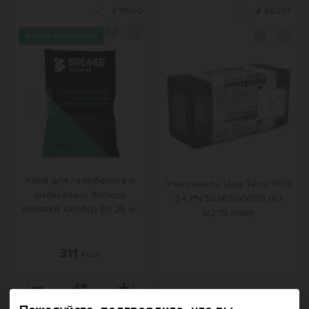
#
11060
#
48037
Выбор строителей
Назад
Вперед
Клей для газобетона и
Утеплитель Ursa Terra PRO
силикатных блоков
34 PN 50х610х1000 (6,1
BREMER GRUND 80 25 кг
м2/10 плит)
311
₽/шт.