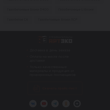
Газобетонные блоки D400
Газобетонные U блоки
Газобетон СК
Газобетонные блоки ЛСР
Интернет-магазин строительных материал
Доставка в день заказа
Оплата на месте после
доставки
Только качественные
материалы и продукция от
проверенных поставщиков
Скачать прайс-лист
ВКонтакте
YouTube
Telegram
Одноклассники
Яндекс.Дзен