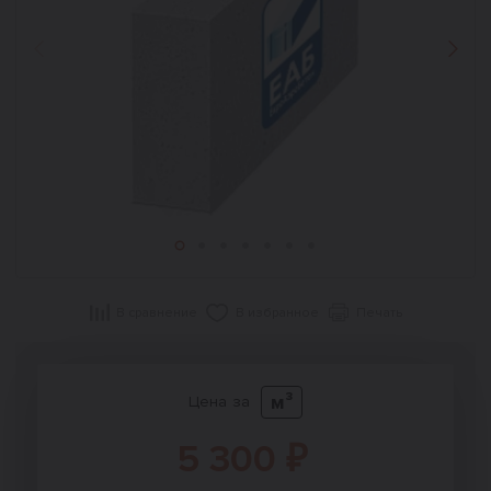
Назад
Впер
В сравнение
В избранное
Печать
м³
Цена за
5 300 ₽