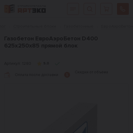
Интернет-магазин строительных материалов «АРТЭКО»
Главная
лог
Cтроительные блоки
Газобетонные
ЕвроАэроБето
Газобетон ЕвроАэроБетон D400
625х250х85 прямой блок
Артикул:
1280
5,0
Скидки от объёма
Оплата после доставки