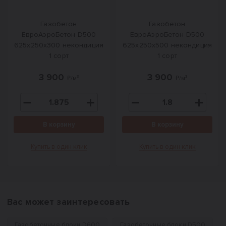
Газобетон
Газобетон
ЕвроАэроБетон D500
ЕвроАэроБетон D500
625х250х300 некондиция
625х250х500 некондиция
1 сорт
1 сорт
3 900
3 900
₽/м³
₽/м³
В корзину
В корзину
Купить в один клик
Купить в один клик
Вас может заинтересовать
Газобетонные блоки D600
Газобетонные блоки D500