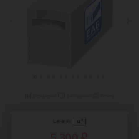
Назад
Впер
В сравнение
В избранное
Печать
м³
Цена за
5 300 ₽