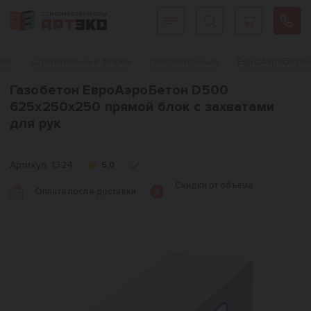
Интернет-магазин строительных материалов «АРТЭКО»
Главная
лог
Cтроительные блоки
Газобетонные
ЕвроАэроБето
Газобетон ЕвроАэроБетон D500
625х250х250 прямой блок с захватами
для рук
Артикул:
1324
5,0
Скидки от объёма
Оплата после доставки