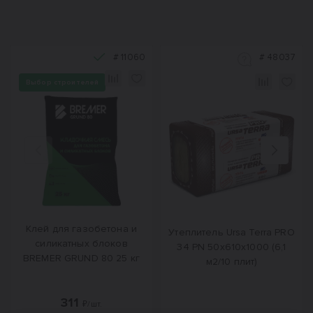
#
11060
#
48037
Выбор строителей
Назад
Вперед
Клей для газобетона и
Утеплитель Ursa Terra PRO
силикатных блоков
34 PN 50х610х1000 (6,1
BREMER GRUND 80 25 кг
м2/10 плит)
311
₽/шт.