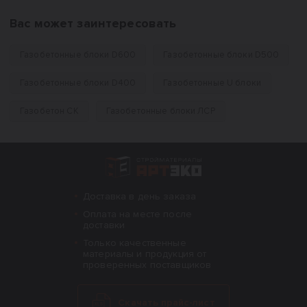
Вас может заинтересовать
Газобетонные блоки D600
Газобетонные блоки D500
Газобетонные блоки D400
Газобетонные U блоки
Газобетон СК
Газобетонные блоки ЛСР
Интернет-магазин строительных материал
Доставка в день заказа
Оплата на месте после
доставки
Только качественные
материалы и продукция от
проверенных поставщиков
Скачать прайс-лист