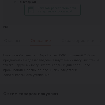
Вс -
выходной
Заказать расчет стоимости
материалов с доставкой
null
Описание
Отзывы
Характеристики
Вперед
Описание
Блок газобетона ЕвроАэроБетон D500 толщиной 250 мм
предназначен для возведения внутренних несущих стен, а
так же наружных несущих стен зданий для сезонного
проживания с весны по осень, при отсутствии
дополнительного утепления.
С этим товаром покупают