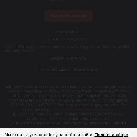
Заказать звонок
Режим работы:
Пн-Пт: с 10:00 до 18:00
г. Санкт-Петербург, Кондратьевский пр.15, корп. 2, оф. 326, 3 этаж (БЦ
«Фернан Леже»).
zakaz@tskarteco.ru
Показать адрес офиса на карте
Широкий ассортимент качественных строительных материалов на
складе: фасадные системы, гидроизоляция, покрытия для стен,
плиты, пленки, вагонка, герметики, окна и другие изделия для
строительства и монтажа по низким ценам с быстрой доставкой.
© 2026 ООО "АРТЭКО". Заполняя любую форму на сайте, Вы
соглашаетесь с
политикой конфиденциальности
.
Предоставленные на сайте данные имеют информационный
характер и не являются публичной офертой.
Cайт разработан компанией sait-modx.by, разработка сайтов и
интернет-магазинов
Мы используем cookies для работы сайта.
Политика сбора,