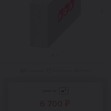
Назад
Впер
В сравнение
В избранное
Печать
м³
Цена за
6 700 ₽