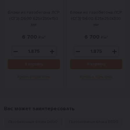
Блоки из газобетона ЛСР
Блоки из газобетона ЛСР
(СГЗ) D600 625х250х150
(СГЗ) D600 625х250х300
мм
мм
6 700
6 700
₽/м³
₽/м³
В корзину
В корзину
Купить в один клик
Купить в один клик
Вас может заинтересовать
Газобетонные блоки D600
Газобетонные блоки D500