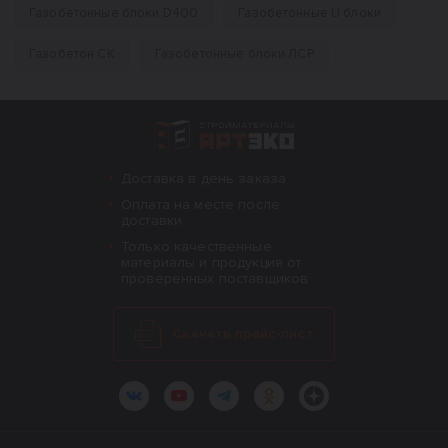
Газобетонные блоки D400
Газобетонные U блоки
Газобетон СК
Газобетонные блоки ЛСР
Интернет-магазин строительных материал
Доставка в день заказа
Оплата на месте после
доставки
Только качественные
материалы и продукция от
проверенных поставщиков
Скачать прайс-лист
ВКонтакте
YouTube
Telegram
Одноклассники
Яндекс.Дзен