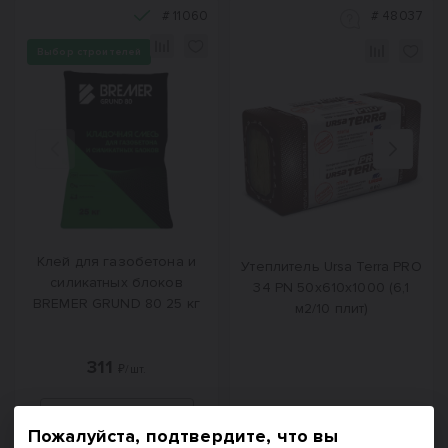
#
11060
#
48037
Выбор строителей
Назад
Вперед
Клей для газобетона и
Утеплитель Ursa Terra PRO
силикатных блоков
34 PN 50х610х1000 (6,1
BREMER GRUND 80 25 кг
м2/10 плит)
311
₽/шт.
Пожалуйста, подтвердите, что вы