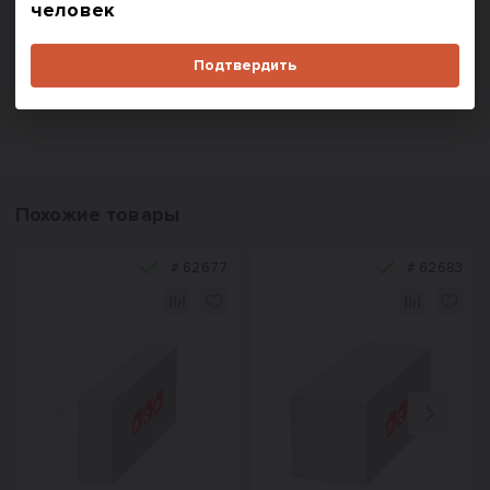
человек
В корзину
По запросу
Купить в один клик
Подтвердить
Похожие товары
#
62677
#
62683
Назад
Вперед