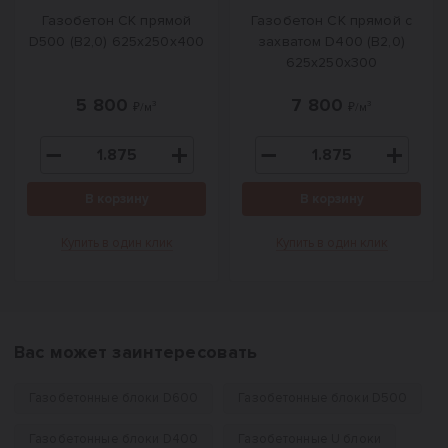
Газобетон СК прямой
Газобетон СК прямой с
D500 (B2,0) 625x250x400
захватом D400 (B2,0)
625x250x300
5 800
7 800
₽/м³
₽/м³
В корзину
В корзину
Купить в один клик
Купить в один клик
Вас может заинтересовать
Газобетонные блоки D600
Газобетонные блоки D500
Газобетонные блоки D400
Газобетонные U блоки