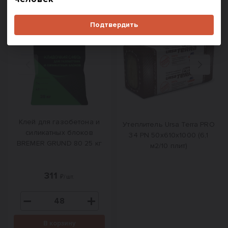
Выбор строителей
Подтвердить
Назад
Вперед
Клей для газобетона и
Утеплитель Ursa Terra PRO
силикатных блоков
34 PN 50х610х1000 (6,1
BREMER GRUND 80 25 кг
м2/10 плит)
311
₽/шт.
В корзину