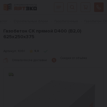
Интернет-магазин строительных материалов «АРТЭКО»
Главная
талог
Cтроительные блоки
Газобетонные
Газобетон СК
Газобетон СК прямой D400 (B2,0)
625x250x375
Артикул:
1061
5,0
Скидки от объёма
Оплата после доставки