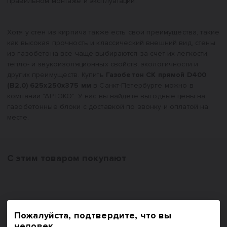
правильном монтаже и эксплуатации.
Хотя у стен из кирпича также есть свои преимущества, такие
как высокая прочность и классический внешний вид, стены
из газобетона все чаще выбираются за счет их легкости,
тепло- и звукоизоляционных свойств, экологичности и
других преимуществ. Купить
Газобетон СК прямой D400
(B2,0) 625x250x375 мм
в Санкт-Петербурге можно в
компании "АРТЭКО". У нас вы найдете выгодные цены на
газобетонные блоки с доставкой по звонку и оплатой на
месте.
С этим товаром покупают
Пожалуйста, подтвердите, что вы
#
11060
#
48037
человек