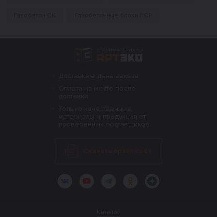
Газобетон СК
Газобетонные блоки ЛСР
Интернет-магазин строительных материал
Доставка в день заказа
Оплата на месте после
доставки
Только качественные
материалы и продукция от
проверенных поставщиков
Скачать прайс-лист
ВКонтакте
YouTube
Telegram
Одноклассники
Яндекс.Дзен
Каталог