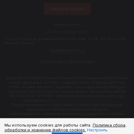
Заказать звонок
Режим работы:
Пн-Пт: с 10:00 до 18:00
г. Санкт-Петербург, Кондратьевский пр.15, корп. 2, оф. 326, 3 этаж (БЦ
«Фернан Леже»).
zakaz@tskarteco.ru
Показать адрес офиса на карте
Широкий ассортимент качественных строительных материалов на
складе: фасадные системы, гидроизоляция, покрытия для стен,
плиты, пленки, вагонка, герметики, окна и другие изделия для
строительства и монтажа по низким ценам с быстрой доставкой.
© 2026 ООО "АРТЭКО". Заполняя любую форму на сайте, Вы
соглашаетесь с
политикой конфиденциальности
.
Предоставленные на сайте данные имеют информационный
характер и не являются публичной офертой.
Cайт разработан компанией sait-modx.by, разработка сайтов и
интернет-магазинов
Мы используем cookies для работы сайта.
Политика сбора,
обработки и хранение файлов cookies.
Настроить