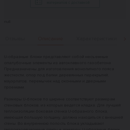
материалов с доставкой
null
Описание
Отзывы
Характеристики
Вперед
Описание
U‑образные блоки представляют собой несъемные
опалубочные элементы из автоклавного газобетона.
Предназначены для изготовления монолитного пояса
жесткости, опор под балки деревянных перекрытий,
мауэрлатов, перемычек над оконными и дверными
проемами.
Размеры U‑блоков по ширине соответствуют размерам
стеновых блоков, из которых ведется кладка. Для лучшей
теплоизоляции боковая стенка U-образного блока,
имеющая большую толщину, должна находиться с внешней
стены. Во внутреннюю полость блока укладывают
теплоизоляционные плиты и арматуру. U-образные блоки