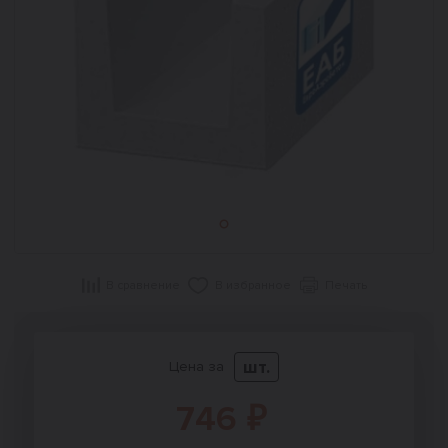
В сравнение
В избранное
Печать
шт.
Цена за
746 ₽