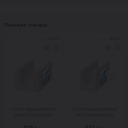
Похожие товары
#
1377
#
1380
Назад
Вперед
U блок ЕвроАэроБетон
U блок ЕвроАэроБетон
D400 500х250х300
D500 500х250х200
696
597
₽/шт.
₽/шт.