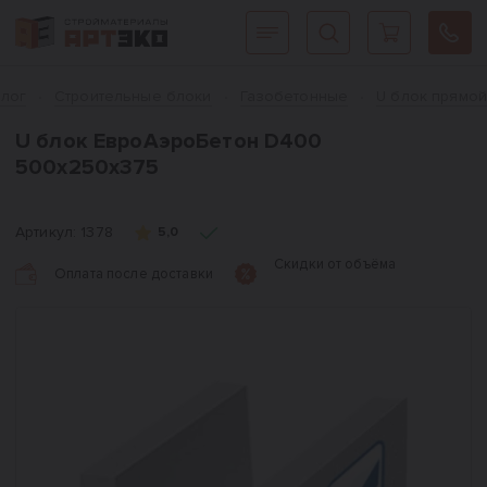
Интернет-магазин строительных материалов «АРТЭКО»
Главная
алог
Cтроительные блоки
Газобетонные
U блок прямо
U блок ЕвроАэроБетон D400
500х250х375
Артикул:
1378
5,0
Скидки от объёма
Оплата после доставки