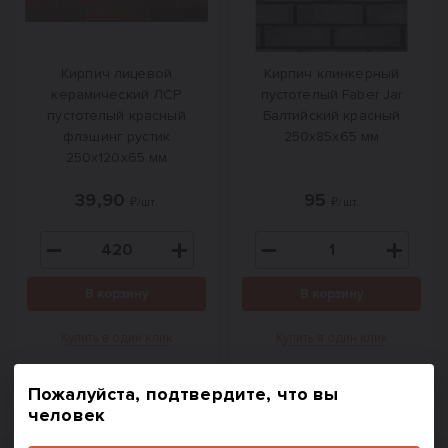
Кирпич лицевой
Кирпич клинкерный
керамический ЛСР
пустотелый Faber Jar
пустотелый красный
Балтийский красный
флэшинг рустик
250х85х65 мм
250x120x65 мм
39,90
95
₽/шт.
₽/шт.
В корзину
В корзину
Купить в один клик
Купить в один клик
Пожалуйста, подтвердите, что вы
человек