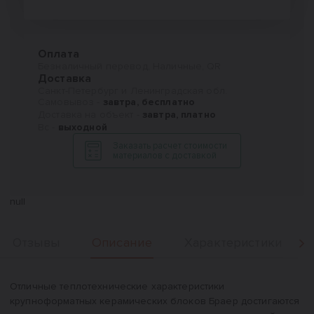
Оплата
Безналичный перевод, Наличные, QR
Доставка
Санкт-Петербург и Ленинградская обл.
Самовывоз -
завтра, бесплатно
Доставка на объект -
завтра, платно
Вс -
выходной
Заказать расчет стоимости
материалов с доставкой
null
Описание
Отзывы
Характеристики
Вперед
Описание
Отличные теплотехнические характеристики
крупноформатных керамических блоков Браер достигаются