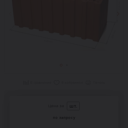
Назад
Впер
В сравнение
В избранное
Печать
шт.
Цена за
по запросу