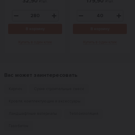
32,90
179,90
₽/шт.
₽/шт.
В корзину
В корзину
Купить в один клик
Купить в один клик
Вас может заинтересовать
Кирпич
Сухие строительные смеси
Кровля, комплектующие и аксессуары
Ландшафтные материалы
Теплоизоляция
Газобетон