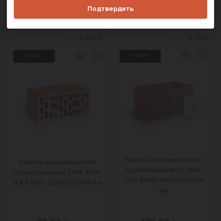
Подтвердить
Похожие товары
#
2004
#
2014
ГОСТ
ГОСТ
Назад
Вперед
Камень керамический
Камень керамический
поризованный 12,35NF
поризованный 2,1NF ЛСР
ЛСР М100 440x250x219
(ККЗ М175 250x120x140 мм
мм