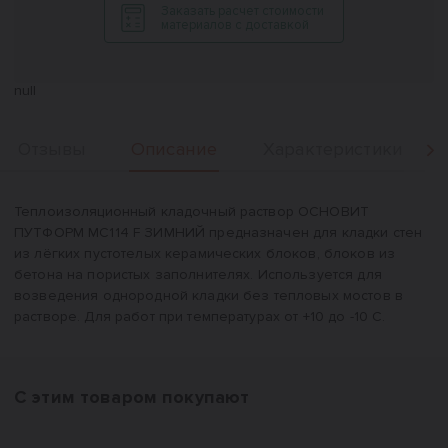
Заказать расчет стоимости
материалов с доставкой
null
Описание
Отзывы
Характеристики
Вперед
Описание
Теплоизоляционный кладочный раствор ОСНОВИТ
ПУТФОРМ MC114 F ЗИМНИЙ предназначен для кладки стен
из лёгких пустотелых керамических блоков, блоков из
бетона на пористых заполнителях. Используется для
возведения однородной кладки без тепловых мостов в
растворе. Для работ при температурах от +10 до -10 С.
С этим товаром покупают