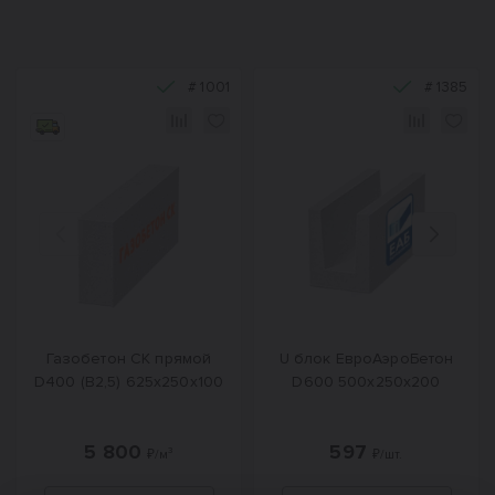
#
1001
#
1385
Назад
Вперед
Газобетон СК прямой
U блок ЕвроАэроБетон
D400 (B2,5) 625x250x100
D600 500х250х200
5 800
597
₽/м³
₽/шт.