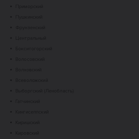
Приморский
Пушкинский
Фрунзенский
Центральный
Бокситогорский
Волосовский
Волховский
Всеволожский
Выборгский (Ленобласть)
Гатчинский
Кингисеппский
Киришский
Кировский