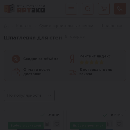
Интернет-магазин строительных материалов «АРТЭКО»
Главная
Каталог
Сухие строительные смеси
Шпатлевка
5 товаров
Шпатлевка для стен
Рейтинг яндекс
Скидки от объёма
Оплата после
Доставка в день
доставки
заказа
Сортировка
#
11015
#
11016
Выбор строителей
Выбор строителей