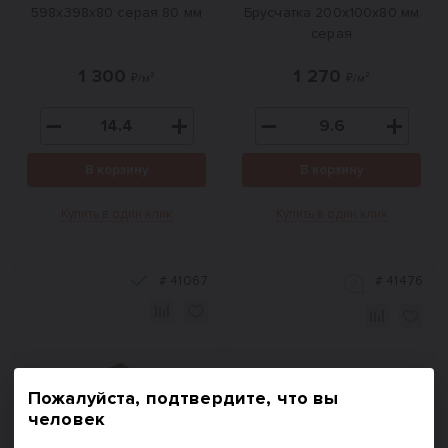
598x398x80 серая 80 мм
Брусчатка 200х100х80 мм
серая
1 300
1 270
₽/м²
₽/м²
В корзину
В корзину
Купить в один клик
Купить в один клик
#
41067
#
41476
Пожалуйста, подтвердите, что вы
человек