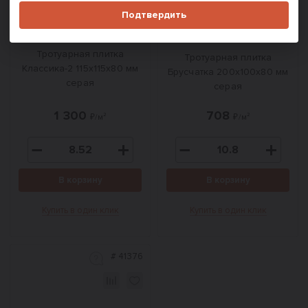
Подтвердить
Тротуарная плитка
Тротуарная плитка
Классика-2 115x115x80 мм
Брусчатка 200х100х80 мм
серая
серая
1 300
708
₽/м²
₽/м²
В корзину
В корзину
Купить в один клик
Купить в один клик
#
41376