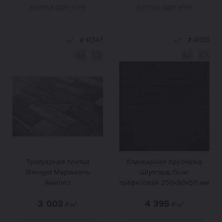
Купить в один клик
Купить в один клик
#
41347
#
41013
Тротуарная плитка
Клинкерная брусчатка
Steingot Маринталь
Штутгард Лонг
Аметист
графитовая 250х80х50 мм
3 003
4 395
₽/м²
₽/м²