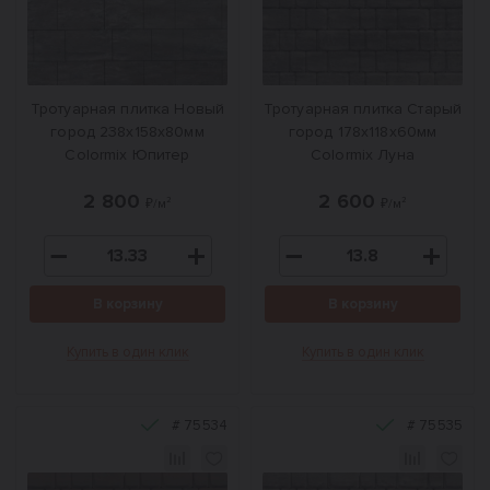
Тротуарная плитка Новый
Тротуарная плитка Старый
город 238x158x80мм
город 178x118x60мм
Colormix Юпитер
Colormix Луна
2 800
2 600
₽/м²
₽/м²
В корзину
В корзину
Купить в один клик
Купить в один клик
#
75534
#
75535