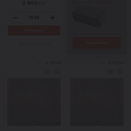
2 600
₽/м²
В корзину
Подробнее
Купить в один клик
#
75526
#
75530