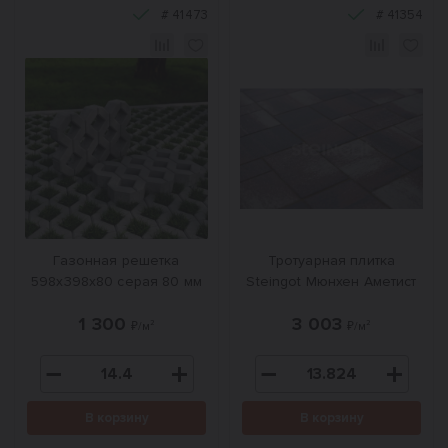
#
41473
#
41354
Газонная решетка
Тротуарная плитка
598x398x80 серая 80 мм
Steingot Мюнхен Аметист
1 300
3 003
₽/м²
₽/м²
В корзину
В корзину