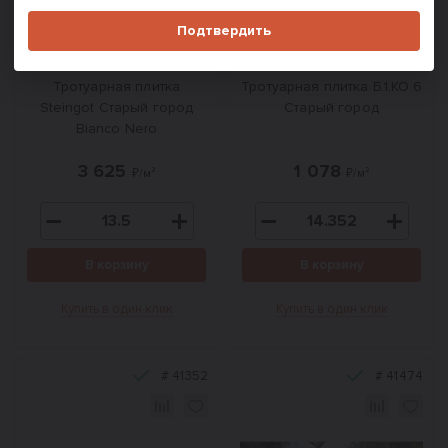
Подтвердить
Тротуарная плитка
Тротуарная плитка Б.1.КО.6
Steingot Старый город
Старый город
Bianco Nero
3 625
1 078
₽/м²
₽/м²
В корзину
В корзину
Купить в один клик
Купить в один клик
#
41352
#
41474