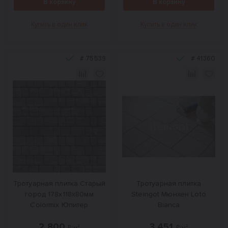
В корзину
В корзину
Купить в один клик
Купить в один клик
#
75539
#
41360
Тротуарная плитка Старый
Тротуарная плитка
город 178x118x80мм
Steingot Мюнхен Loto
Colormix Юпитер
Bianca
2 800
3 451
₽/м²
₽/м²