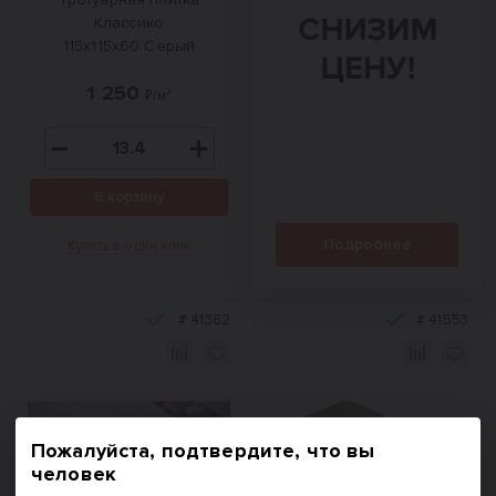
Классико
115x115x60 Серый
1 250
₽/м²
В корзину
Подробнее
Купить в один клик
#
41362
#
41553
Пожалуйста, подтвердите, что вы
человек