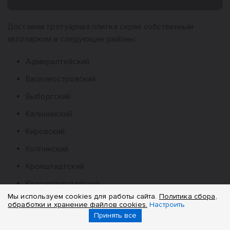
Доставим тротуарная плитка серая собственным
автопарком в следующие районы:
Адмиралтейский
Василеостровский
Выборгский
Калининский
Кировский
Колпинский
Кронштадтский
Красногвардейский
Мы используем cookies для работы сайта.
Политика сбора,
Красносельский
обработки и хранение файлов cookies.
Настроить
Принять все
Курортный