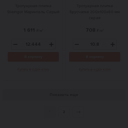
Тротуарная плитка
Тротуарная плитка
Steingot Маринталь Серый
Брусчатка 200х100х80 мм
серая
1 611
708
₽/м²
₽/м²
В корзину
В корзину
Купить в один клик
Купить в один клик
Показать еще
1
2
Вперед