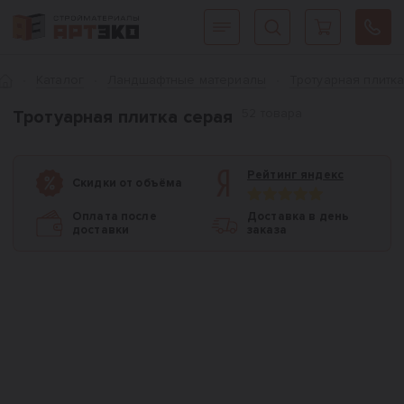
Интернет-магазин строительных материалов «АРТЭКО»
Главная
Каталог
Ландшафтные материалы
Тротуарная плитк
52 товара
Тротуарная плитка серая
Рейтинг яндекс
Скидки от объёма
Оплата после
Доставка в день
доставки
заказа