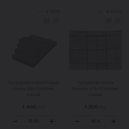
#
75515
#
75520
Тротуарная плитка Новый
Тротуарная плитка
город 238x158x80мм
Мюнхен 279x209x60мм
Серый
Серый
1 400
1 300
₽/м²
₽/м²