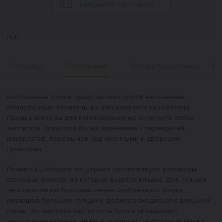
материалов с доставкой
null
Описание
Отзывы
Характеристики
Вперед
Описание
U‑образные блоки представляют собой несъемные
опалубочные элементы из автоклавного газобетона.
Предназначены для изготовления монолитного пояса
жесткости, опор под балки деревянных перекрытий,
мауэрлатов, перемычек над оконными и дверными
проемами.
Размеры U‑блоков по ширине соответствуют размерам
стеновых блоков, из которых ведется кладка. Для лучшей
теплоизоляции боковая стенка U-образного блока,
имеющая большую толщину, должна находиться с внешней
стены. Во внутреннюю полость блока укладывают
теплоизоляционные плиты и арматуру. U-образные блоки