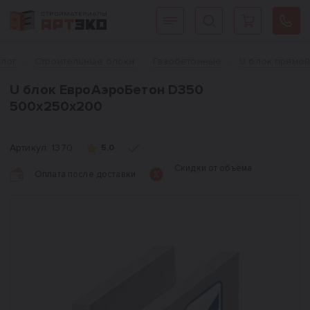
Интернет-магазин строительных материалов «АРТЭКО»
Главная
алог
Cтроительные блоки
Газобетонные
U блок прямо
U блок ЕвроАэроБетон D350
500х250х200
Артикул:
1370
5,0
Скидки от объёма
Оплата после доставки