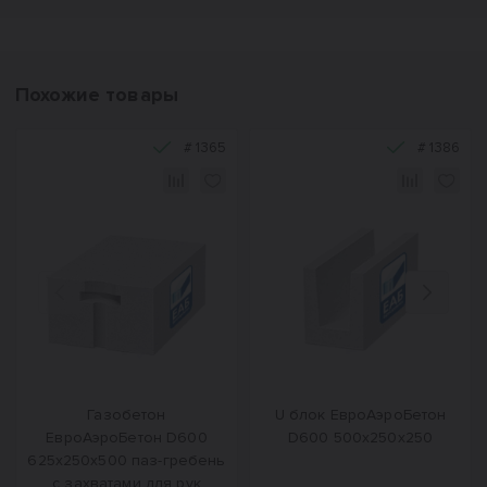
Похожие товары
#
1365
#
1386
Назад
Вперед
Газобетон
U блок ЕвроАэроБетон
ЕвроАэроБетон D600
D600 500х250х250
625х250х500 паз-гребень
с захватами для рук