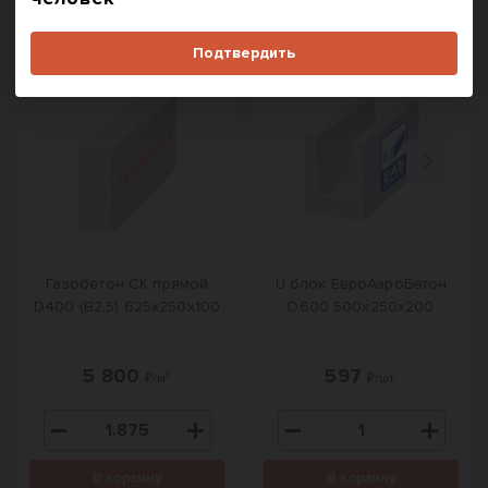
#
1001
#
1385
Подтвердить
Назад
Вперед
Газобетон СК прямой
U блок ЕвроАэроБетон
D400 (B2,5) 625x250x100
D600 500х250х200
5 800
597
₽/м³
₽/шт.
В корзину
В корзину