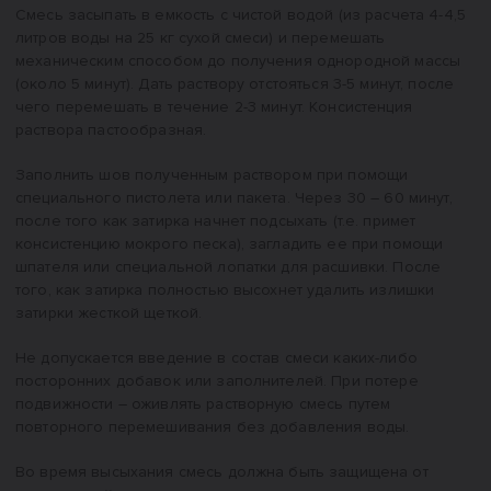
Смесь засыпать в емкость с чистой водой (из расчета 4-4,5
литров воды на 25 кг сухой смеси) и перемешать
механическим способом до получения однородной массы
(около 5 минут). Дать раствору отстояться 3-5 минут, после
чего перемешать в течение 2-3 минут. Консистенция
раствора пастообразная.
Заполнить шов полученным раствором при помощи
специального пистолета или пакета. Через 30 – 60 минут,
после того как затирка начнет подсыхать (т.е. примет
консистенцию мокрого песка), загладить ее при помощи
шпателя или специальной лопатки для расшивки. После
того, как затирка полностью высохнет удалить излишки
затирки жесткой щеткой.
Не допускается введение в состав смеси каких-либо
посторонних добавок или заполнителей. При потере
подвижности – оживлять растворную смесь путем
повторного перемешивания без добавления воды.
Во время высыхания смесь должна быть защищена от