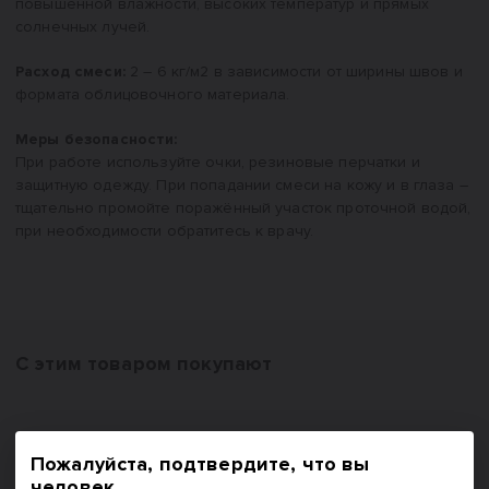
повышенной влажности, высоких температур и прямых
солнечных лучей.
Расход смеси:
2 – 6 кг/м2 в зависимости от ширины швов и
формата облицовочного материала.
Меры безопасности:
При работе используйте очки, резиновые перчатки и
защитную одежду. При попадании смеси на кожу и в глаза –
тщательно промойте поражённый участок проточной водой,
при необходимости обратитесь к врачу.
С этим товаром покупают
Пожалуйста, подтвердите, что вы
человек