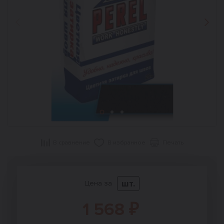
Назад
Впер
В сравнение
В избранное
Печать
шт.
Цена за
1 568 ₽