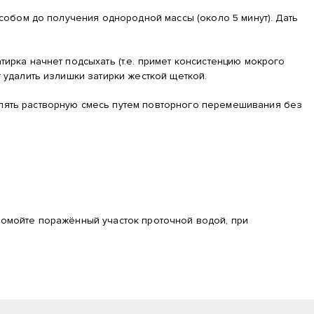
особом до получения однородной массы (около 5 минут). Дать
тирка начнет подсыхать (т.е. примет консистенцию мокрого
т удалить излишки затирки жесткой щеткой.
влять растворную смесь путем повторного перемешивания без
.
промойте поражённый участок проточной водой, при