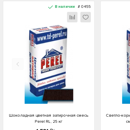
В наличии
#
0455
Назад
Шоколадная цветная затирочная смесь
Светло-кор
Perel RL, 25 кг
см