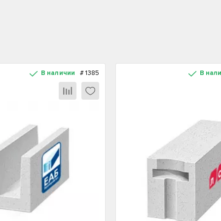
В наличии
#
1385
В нал