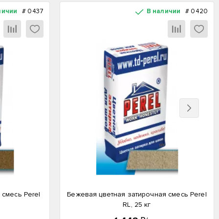
личии
#
0437
В наличии
#
0420
Вперед
 смесь Perel
Бежевая цветная затирочная смесь Perel
RL, 25 кг