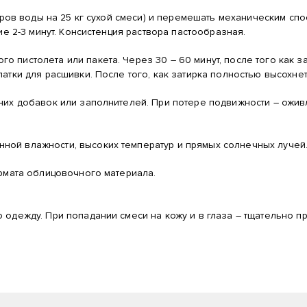
итров воды на 25 кг сухой смеси) и перемешать механическим сп
ие 2-3 минут. Консистенция раствора пастообразная.
пистолета или пакета. Через 30 – 60 минут, после того как за
атки для расшивки. После того, как затирка полностью высохне
нних добавок или заполнителей. При потере подвижности – ожи
ной влажности, высоких температур и прямых солнечных лучей
ормата облицовочного материала.
 одежду. При попадании смеси на кожу и в глаза – тщательно 