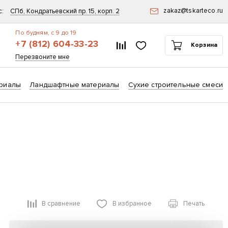
zakaz@tskarteco.ru
с:
СПб, Кондратьевский пр. 15, корп. 2
По будням, с 9 до 19
+7 (812) 604-33-23
Список сравнения
Избранное
Корзина
ск
Перезвоните мне
риалы
Ландшафтные материалы
Сухие строительные смеси
В сравнение
В избранное
Печать