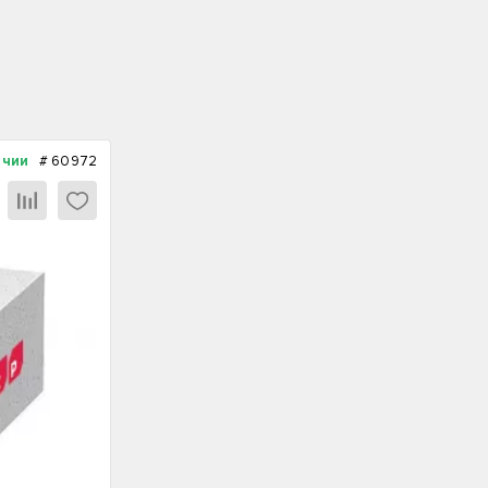
ичии
#
60972