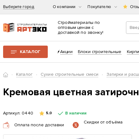
Выберите город
О компании
Покупателю
Отз
Стройматериалы по
оптовым ценам с
доставкой по звонку!
Интернет-магазин строительных материалов «АРТЭКО»
КАТАЛОГ
Акции
Блоки строительные
Кирп
Главная
Каталог
Сухие строительные смеси
Затирки и рас
Кремовая цветная затирочна
Артикул:
0440
В наличии
5,0
Скидки от объёма
Оплата после доставки