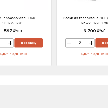
к ЕвроАэроБетон D600
Блоки из газобетона ЛСР 
500х250х200
625х250х200 м
597
₽/шт.
6 700
₽/м³
В корзину
В к
Купить в один клик
Купить в один клик