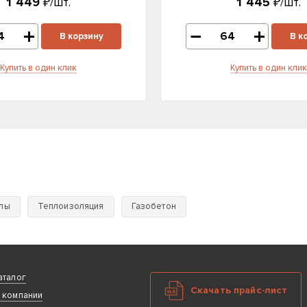
1 449
₽/шт.
1 445
₽/шт.
В корзину
В к
Купить в один клик
Купить в один клик
лы
Теплоизоляция
Газобетон
аталог
Скачать прайс-лист
 компании