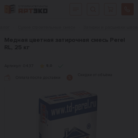
Интернет-магазин строительных материалов «АРТЭКО»
Главная
талог
Сухие строительные смеси
Затирки и расшивки швов
Медная цветная затирочная смесь Perel
RL, 25 кг
Артикул:
0437
5,0
Скидки от объёма
Оплата после доставки