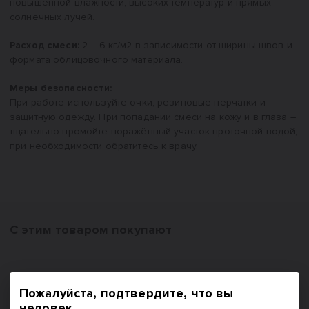
повышенной влажности, высоких температур и прямых
солнечных лучей.
Расход смеси:
2 – 6 кг/м2 в зависимости от ширины швов и
формата облицовочного материала.
Меры безопасности:
При работе используйте очки, резиновые перчатки и
защитную одежду. При попадании смеси на кожу и в глаза –
тщательно промойте поражённый участок проточной водой,
при необходимости обратитесь к врачу.
С этим товаром покупают
Пожалуйста, подтвердите, что вы
человек