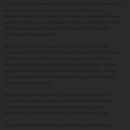
Смесь засыпать в емкость с чистой водой (из расчета 4-4,5
литров воды на 25 кг сухой смеси) и перемешать
механическим способом до получения однородной массы
(около 5 минут). Дать раствору отстояться 3-5 минут, после
чего перемешать в течение 2-3 минут. Консистенция
раствора пастообразная.
Заполнить шов полученным раствором при помощи
специального пистолета или пакета. Через 30 – 60 минут,
после того как затирка начнет подсыхать (т.е. примет
консистенцию мокрого песка), загладить ее при помощи
шпателя или специальной лопатки для расшивки. После
того, как затирка полностью высохнет удалить излишки
затирки жесткой щеткой.
Не допускается введение в состав смеси каких-либо
посторонних добавок или заполнителей. При потере
подвижности – оживлять растворную смесь путем
повторного перемешивания без добавления воды.
Во время высыхания смесь должна быть защищена от