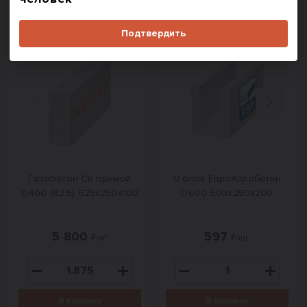
#
1001
#
1385
Подтвердить
Назад
Вперед
Газобетон СК прямой
U блок ЕвроАэроБетон
D400 (B2,5) 625x250x100
D600 500х250х200
5 800
597
₽/м³
₽/шт.
В корзину
В корзину