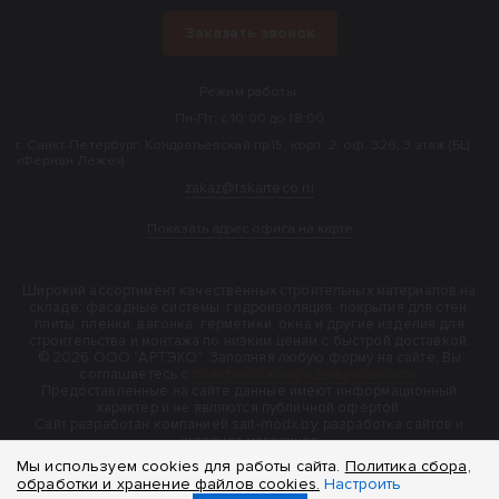
Заказать звонок
Режим работы:
Пн-Пт: с 10:00 до 18:00
г. Санкт-Петербург, Кондратьевский пр.15, корп. 2, оф. 326, 3 этаж (БЦ
«Фернан Леже»).
zakaz@tskarteco.ru
Показать адрес офиса на карте
Широкий ассортимент качественных строительных материалов на
складе: фасадные системы, гидроизоляция, покрытия для стен,
плиты, пленки, вагонка, герметики, окна и другие изделия для
строительства и монтажа по низким ценам с быстрой доставкой.
© 2026 ООО "АРТЭКО". Заполняя любую форму на сайте, Вы
соглашаетесь с
политикой конфиденциальности
.
Предоставленные на сайте данные имеют информационный
характер и не являются публичной офертой.
Cайт разработан компанией sait-modx.by, разработка сайтов и
интернет-магазинов
Мы используем cookies для работы сайта.
Политика сбора,
обработки и хранение файлов cookies.
Настроить