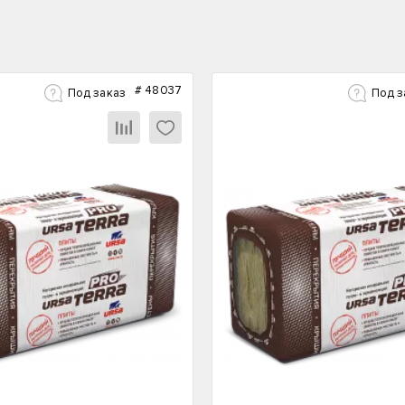
#
48037
Под заказ
Под з