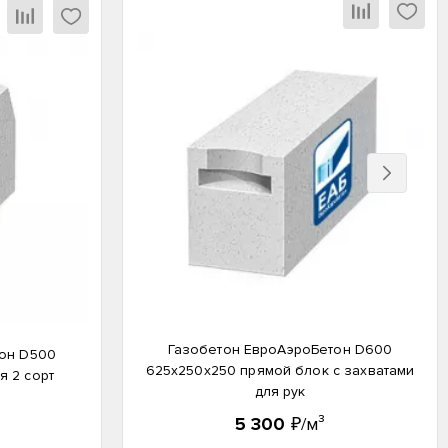
Вперед
Газобетон ЕвроАэроБетон D600
он D500
625х250х250 прямой блок с захватами
я 2 сорт
для рук
5 300
₽/м³