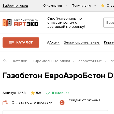
Выберите город
О компании
Покупателю
Отз
Стройматериалы по
оптовым ценам с
доставкой по звонку!
Интернет-магазин строительных материалов «АРТЭКО»
КАТАЛОГ
Акции
Блоки строительные
Кирп
Главная
Каталог
Cтроительные блоки
Газобетонные
Ев
Газобетон ЕвроАэроБетон D
Артикул:
1268
В наличии
5,0
Скидки от объёма
Оплата после доставки