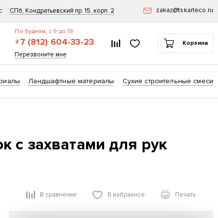
zakaz@tskarteco.ru
с:
СПб, Кондратьевский пр. 15, корп. 2
По будням, с 9 до 19
+7 (812) 604-33-23
Список сравнения
Избранное
Корзина
ск
Перезвоните мне
риалы
Ландшафтные материалы
Сухие строительные смеси
к с захватами для рук
В сравнение
В избранное
Печать