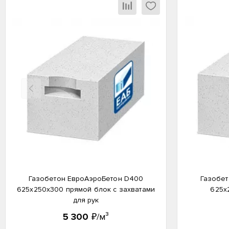
Назад
Газобетон ЕвроАэроБетон D400
Газобет
625х250х300 прямой блок с захватами
625х
для рук
5 300
₽/м³