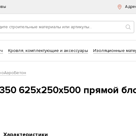
ывы
Адре
Пои
ич
Кровля, комплектующие и аксессуары
Изоляционные мате
роАэроБетон
350 625х250х500 прямой бло
Характеристики