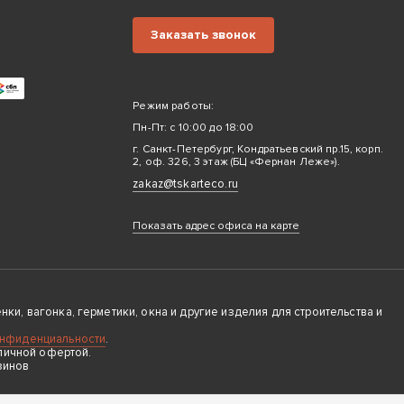
Заказать звонок
Режим работы:
Пн-Пт: с 10:00 до 18:00
г. Санкт-Петербург, Кондратьевский пр.15, корп.
2, оф. 326, 3 этаж (БЦ «Фернан Леже»).
zakaz@tskarteco.ru
Показать адрес офиса на карте
ки, вагонка, герметики, окна и другие изделия для строительства и
онфиденциальности
.
личной офертой.
зинов