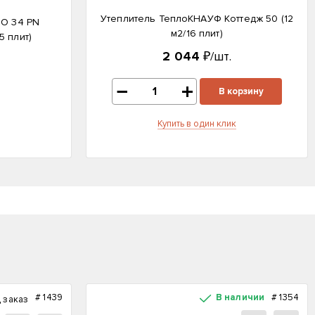
Утеплитель ТеплоКНАУФ Коттедж 50 (12
RO 34 PN
м2/16 плит)
5 плит)
2 044
₽/шт.
В корзину
Купить в один клик
#
1439
В наличии
#
1354
 заказ