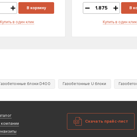
В корзину
В к
Купить в один клик
Купить в один клик
Газобетонные блоки D400
Газобетонные U блоки
Газобето
аталог
Скачать прайс-лист
 компании
еквизиты