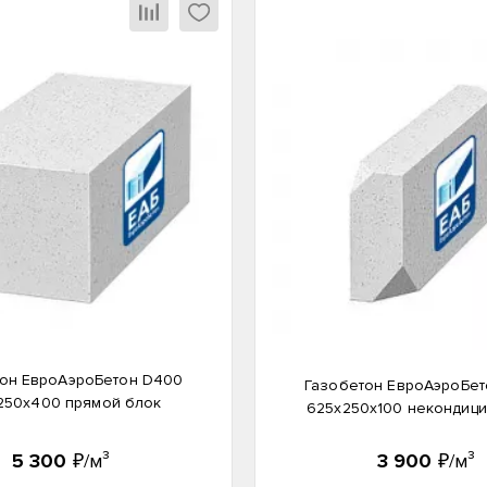
он ЕвроАэроБетон D400
Газобетон ЕвроАэроБет
250х400 прямой блок
625х250х100 некондици
5 300
₽/м³
3 900
₽/м³