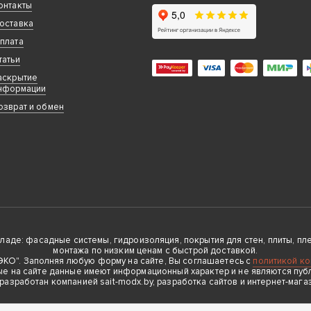
онтакты
оставка
плата
татьи
аскрытие
нформации
озврат и обмен
де: фасадные системы, гидроизоляция, покрытия для стен, плиты, плен
монтажа по низким ценам с быстрой доставкой.
О". Заполняя любую форму на сайте, Вы соглашаетесь с
политикой к
е на сайте данные имеют информационный характер и не являются пуб
 разработан компанией sait-modx.by, разработка сайтов и интернет-мага