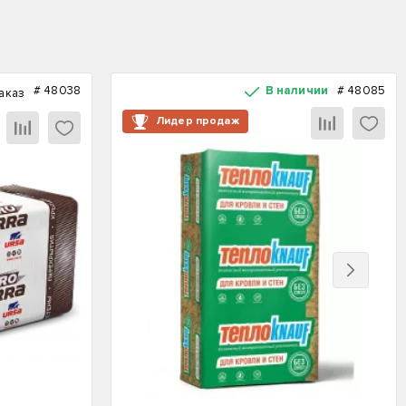
#
48038
В наличии
#
48085
аказ
Лидер продаж
Вперед