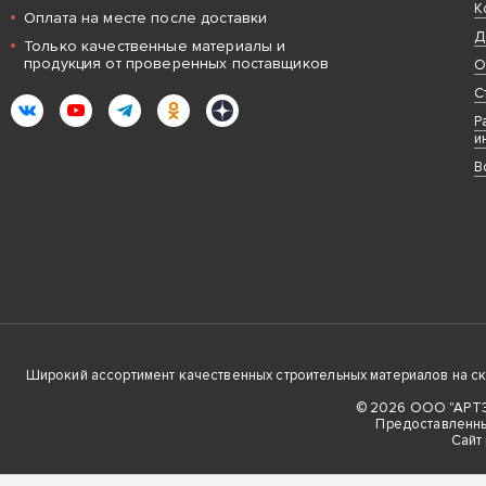
К
Оплата на месте после доставки
Д
Только качественные материалы и
продукция от проверенных поставщиков
О
С
ВКонтакте
YouTube
Telegram
Одноклассники
Яндекс.Дзен
Р
и
В
Широкий ассортимент качественных строительных материалов на скла
© 2026 ООО "АРТЭК
Предоставленны
Cайт