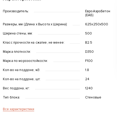
Производитель:
ЕвроАэроБетон
(ЕАБ)
Размеры, мм (Длина x Высота x Ширина):
625х250х500
Ширина стены, мм:
500
Класс прочности на сжатие, не менее:
B2.5
Марка плотности:
D350
Марка по морозостойкости:
F100
Кол-во на поддоне, м3:
1.8
Кол-во на поддоне, шт:
24
Вес поддона, кг:
1240
Тип блока:
Стеновые
Все характеристики