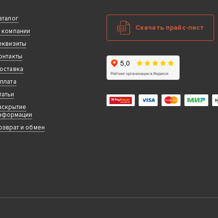
аталог
Скачать прайс-лист
 компании
еквизиты
онтакты
оставка
плата
татьи
аскрытие
нформации
озврат и обмен