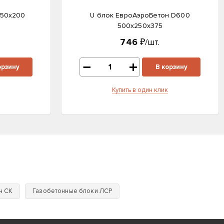
250х200
U блок ЕвроАэроБетон D600
500х250х375
746
₽/шт.
орзину
В корзину
Купить в один клик
н СК
Газобетонные блоки ЛСР