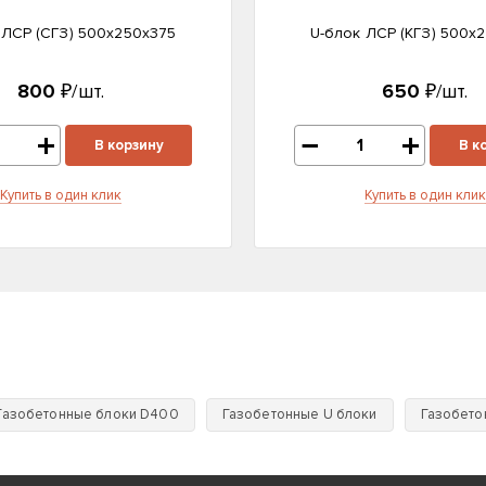
 ЛСР (CГЗ) 500х250х375
U-блок ЛСР (КГЗ) 500х
800
₽/шт.
650
₽/шт.
В корзину
В к
Купить в один клик
Купить в один клик
Газобетонные блоки D400
Газобетонные U блоки
Газобето