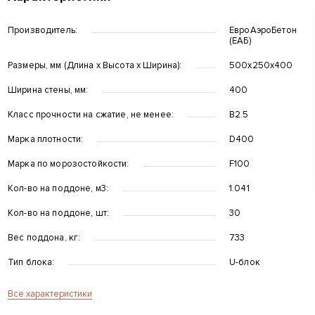
Производитель:
ЕвроАэроБетон
(ЕАБ)
Размеры, мм (Длина x Высота x Ширина):
500х250х400
Ширина стены, мм:
400
Класс прочности на сжатие, не менее:
B2.5
Марка плотности:
D400
Марка по морозостойкости:
F100
Кол-во на поддоне, м3:
1.041
Кол-во на поддоне, шт:
30
Вес поддона, кг:
733
Тип блока:
U-блок
Все характеристики