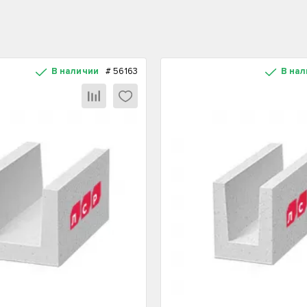
В наличии
#
56163
В на