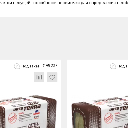
асчетом несущей способности перемычки для определения необ
#
48037
Под заказ
Под з