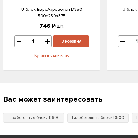
U блок ЕвроАэроБетон D350
U-блок
500х250х375
746
₽/шт.
В корзину
Купить в один клик
Вас может заинтересовать
Газобетонные блоки D600
Газобетонные блоки D500